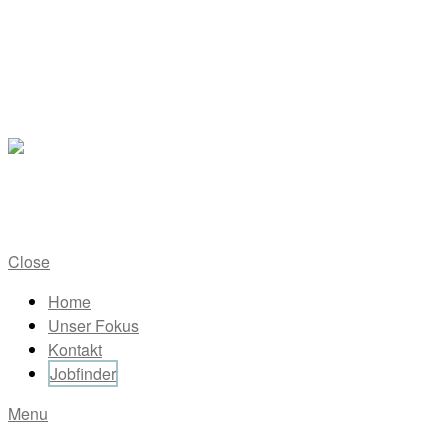
TPN² – Transformation
Partner Network
Consulting & Solutions
Close
Home
Unser Fokus
Kontakt
Jobfinder
Menu